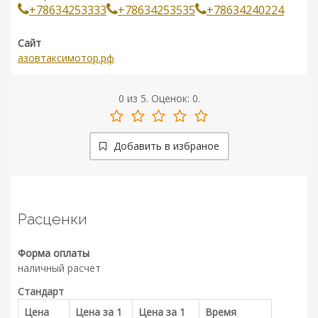
+78634253333
+78634253535
+78634240224
Сайт
азовтаксимотор.рф
0
из
5.
Оценок:
0
.
Добавить в избраное
Расценки
Форма оплаты
наличный расчет
Стандарт
Цена
Цена за 1
Цена за 1
Время