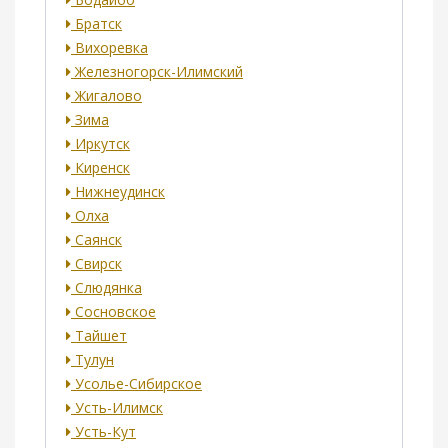
Братск
Вихоревка
Железногорск-Илимский
Жигалово
Зима
Иркутск
Киренск
Нижнеудинск
Олха
Саянск
Свирск
Слюдянка
Сосновское
Тайшет
Тулун
Усолье-Сибирское
Усть-Илимск
Усть-Кут