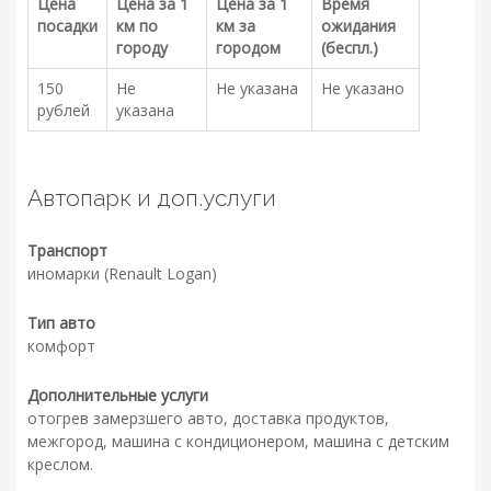
Цена
Цена за 1
Цена за 1
Время
посадки
км по
км за
ожидания
городу
городом
(беспл.)
150
Не
Не указана
Не указано
рублей
указана
Автопарк и доп.услуги
Транспорт
иномарки (Renault Logan)
Тип авто
комфорт
Дополнительные услуги
отогрев замерзшего авто, доставка продуктов,
межгород, машина с кондиционером, машина с детским
креслом.