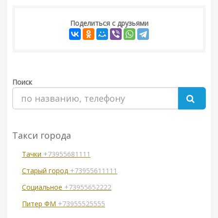
Поделиться с друзьями
Поиск
Такси города
Тачки
+73955681111
Старый город
+73955611111
Социальное
+73955652222
Питер ФМ
+73955525555