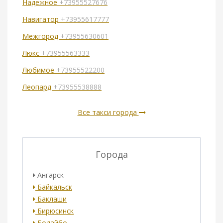
Надежное
+73955527676
Навигатор
+73955617777
Межгород
+73955630601
Люкс
+73955563333
Любимое
+73955522200
Леопард
+73955538888
Все такси города
Города
Ангарск
Байкальск
Баклаши
Бирюсинск
Бодайбо