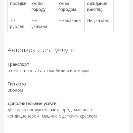
посадки
км по
км за
ожидания
городу
городом
(беспл.)
70
Не
Не указана
Не указано
рублей
указана
Автопарк и доп.услуги
Транспорт
отечественные автомобили и иномарки
Тип авто
Эконом
Дополнительные услуги
доставка продуктов, межгород, машина с
кондиционером, машина с детским креслом.