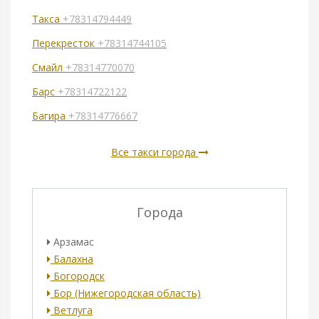
Такса
+78314794449
Перекресток
+78314744105
Смайл
+78314770070
Барс
+78314722122
Багира
+78314776667
Все такси города
Города
Арзамас
Балахна
Богородск
Бор (Нижегородская область)
Ветлуга