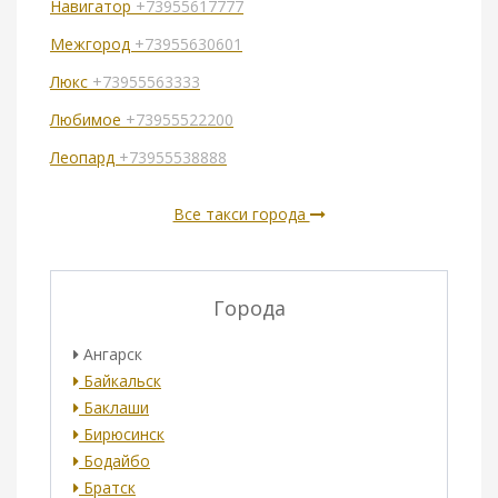
Навигатор
+73955617777
Межгород
+73955630601
Люкс
+73955563333
Любимое
+73955522200
Леопард
+73955538888
Все такси города
Города
Ангарск
Байкальск
Баклаши
Бирюсинск
Бодайбо
Братск