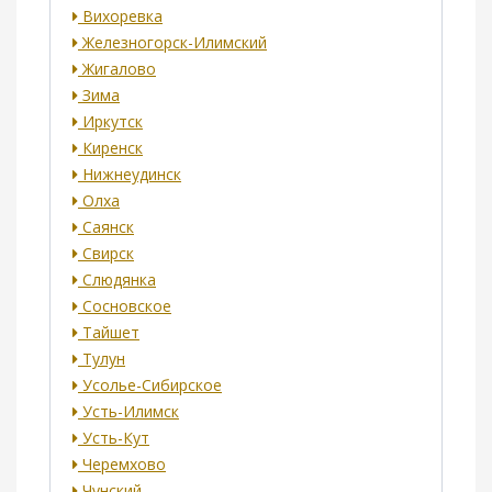
Вихоревка
Железногорск-Илимский
Жигалово
Зима
Иркутск
Киренск
Нижнеудинск
Олха
Саянск
Свирск
Слюдянка
Сосновское
Тайшет
Тулун
Усолье-Сибирское
Усть-Илимск
Усть-Кут
Черемхово
Чунский