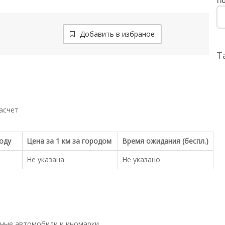
По
Добавить в избраное
Т
асчет
роду
Цена за 1 км за городом
Время ожидания (беспл.)
Не указана
Не указано
ные автомобили и иномарки