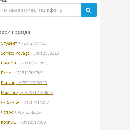
иск
акси города
Студент
+78512704163
Service-Voyage
+78512503220
Радость
+78512628050
Полет
+78512705705
Партнер
+78512776555
Миллениум
+78512734646
Любимое
+78512411027
Лотос
+78512542254
Крепыш
+78512617000