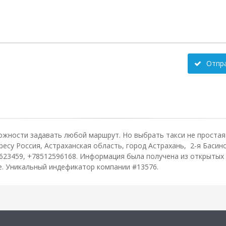
Отпр
ожности задавать любой маршрут. Но выбрать такси не простая 
су Россия, Астраханская область, город Астрахань, 2-я Басинск
623459, +78512596168. Информация была получена из открытых 
зе. Уникальный индефикатор компании #13576.