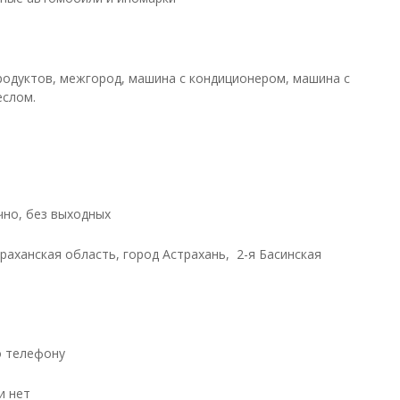
родуктов, межгород, машина с кондиционером, машина с
еслом.
чно, без выходных
траханская область, город Астрахань, 2-я Басинская
о телефону
и нет