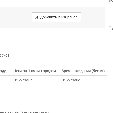
По
Добавить в избраное
Т
асчет
роду
Цена за 1 км за городом
Время ожидания (беспл.)
Не указана
Не указано
ные автомобили и иномарки