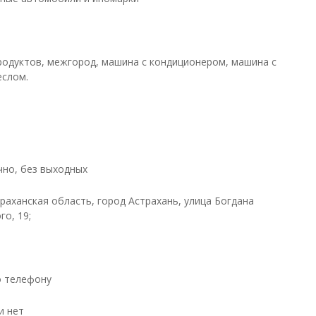
родуктов, межгород, машина с кондиционером, машина с
еслом.
чно, без выходных
траханская область, город Астрахань, улица Богдана
о, 19;
о телефону
и нет