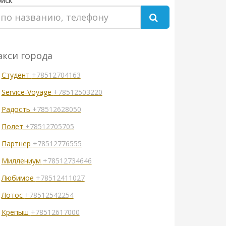
иск
акси города
Студент
+78512704163
Service-Voyage
+78512503220
Радость
+78512628050
Полет
+78512705705
Партнер
+78512776555
Миллениум
+78512734646
Любимое
+78512411027
Лотос
+78512542254
Крепыш
+78512617000