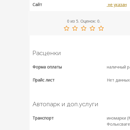
Сайт
не указан
0
из
5.
Оценок:
0
.
Расценки
Форма оплаты
наличный р
Прайс лист
Нет данных
Автопарк и доп.услуги
Транспорт
иномарки (
Фольксваге