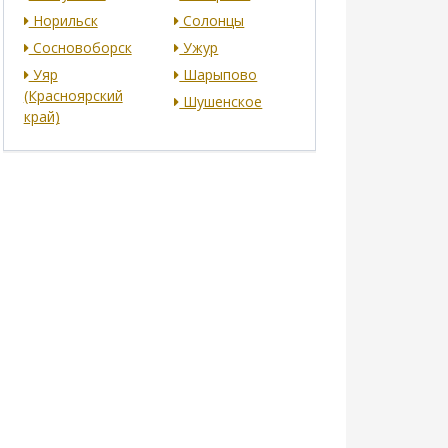
Норильск
Солонцы
Сосновоборск
Ужур
Уяр
Шарыпово
(Красноярский
Шушенское
край)