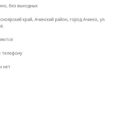
чно, без выходных
сноярский край, Ачинский район, город Ачинск, ул.
а;
ляются
о телефону
и нет