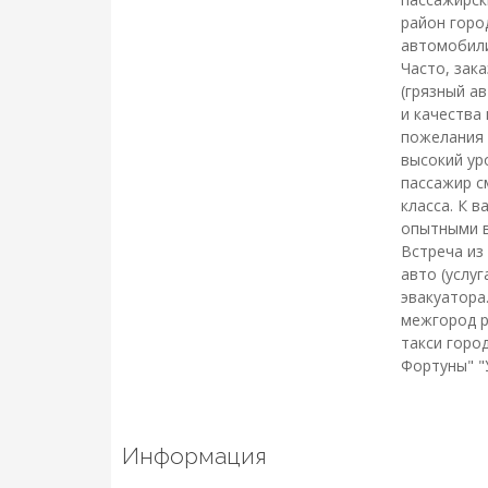
район горо
автомобили
Часто, зак
(грязный а
и качества
пожелания 
высокий ур
пассажир с
класса. К 
опытными в
Встреча из
авто (услу
эвакуатора
межгород р
такси горо
Фортуны" "
Информация