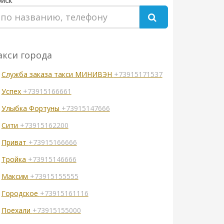
иск
акси города
Служба заказа такси МИНИВЭН
+73915171537
Успех
+73915166661
Улыбка Фортуны
+73915147666
Сити
+73915162200
Приват
+73915166666
Тройка
+73915146666
Максим
+73915155555
Городское
+73915161116
Поехали
+73915155000