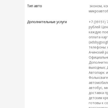
Тип авто
эконом, ком
микроавто
Дополнительные услуги
+7 (39151) 
рублей Цен
каждую пое
оплата кар
(adsbygoogl
телефоны: н
Ачинский ра
Официальный
Дополнител
выходных; 
Автопарк: 
Фольксваге
автомобилей
автобус, м
доставка п
детским кре
готовы к с
пассажирск