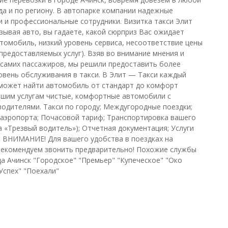
да и по региону. В автопарке компании надежные
 и профессиональные сотрудники. Визитка такси Элит
азывая авто, вы гадаете, какой сюрприз Вас ожидает
втомобиль, низкий уровень сервиса, несоответствие цены
 предоставляемых услуг). Взяв во внимание мнения и
самих пассажиров, мы решили предоставить более
овень обслуживания в такси. В Элит — Такси каждый
может найти автомобиль от стандарт до комфорт
вашим услугам чистые, комфортные автомобили с
одителями. Такси по городу; Междугородные поездки;
 аэропорта; Почасовой тариф; Транспортировка вашего
га «Трезвый водитель»); Отчетная документация; Услуги
. ВНИМАНИЕ! Для вашего удобства в поездках на
екомендуем звонить предварительно! Похожие службы
да Ачинск "Городское" "Премьер" "Купеческое" "Око
Успех" "Поехали"