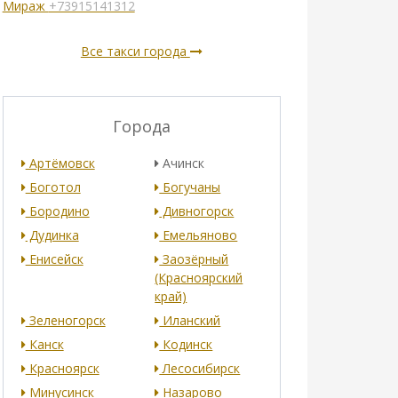
Мираж
+73915141312
Все такси города
Города
Артёмовск
Ачинск
Боготол
Богучаны
Бородино
Дивногорск
Дудинка
Емельяново
Енисейск
Заозёрный
(Красноярский
край)
Зеленогорск
Иланский
Канск
Кодинск
Красноярск
Лесосибирск
Минусинск
Назарово