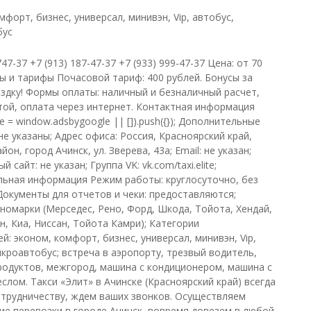
форт, бизнес, универсал, минивэн, Vip, автобус,
бус
747-37 +7 (913) 187-47-37 +7 (933) 999-47-37 Цена: от 70
ы и тарифы Почасовой тариф: 400 рублей. Бонусы за
здку! Формы оплаты: наличный и безналичный расчет,
той, оплата через интернет. Контактная информация
e = window.adsbygoogle || []).push({}); Дополнительные
е указаны; Адрес офиса: Россия, Красноярский край,
йон, город Ачинск, ул. Зверева, 43а; Email: не указан;
 сайт: не указан; Группа VK: vk.com/taxi.elite;
ьная информация Режим работы: круглосуточно, без
Документы для отчетов и чеки: предоставляются;
иномарки (Мерседес, Рено, Форд, Шкода, Тойота, Хендай,
н, Киа, Ниссан, Тойота Камри); Категории
: эконом, комфорт, бизнес, универсал, минивэн, Vip,
икроавтобус; встреча в аэропорту, трезвый водитель,
родуктов, межгород, машина с кондиционером, машина с
слом. Такси «Элит» в Ачинске (Красноярский край) всегда
отрудничеству, ждем ваших звонков. Осуществляем
ие перевозки в городе Ачинск, вовремя довезем в любой