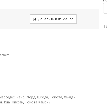
По
Добавить в избраное
Т
асчет
Мерседес, Рено, Форд, Шкода, Тойота, Хендай,
н, Киа, Ниссан, Тойота Камри)