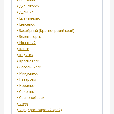
Дивногорск
Дудинка
Емельяново
Енисейск
Заозёрный (Красноярский край)
Зеленогорск
Иланский
Канск
Кодинск
Красноярск
Лесосибирск
Минусинск
Назарово
Норильск
Солонцы
Сосновоборск
Ужур
Уяр (Красноярский край)