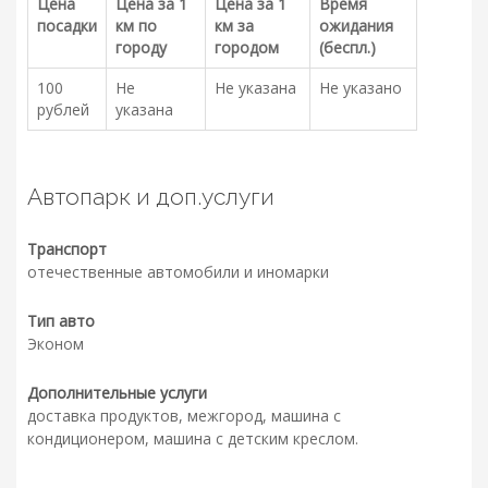
Цена
Цена за 1
Цена за 1
Время
посадки
км по
км за
ожидания
городу
городом
(беспл.)
100
Не
Не указана
Не указано
рублей
указана
Автопарк и доп.услуги
Транспорт
отечественные автомобили и иномарки
Тип авто
Эконом
Дополнительные услуги
доставка продуктов, межгород, машина с
кондиционером, машина с детским креслом.