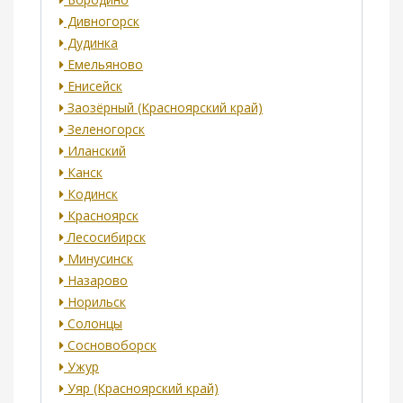
Дивногорск
Дудинка
Емельяново
Енисейск
Заозёрный (Красноярский край)
Зеленогорск
Иланский
Канск
Кодинск
Красноярск
Лесосибирск
Минусинск
Назарово
Норильск
Солонцы
Сосновоборск
Ужур
Уяр (Красноярский край)