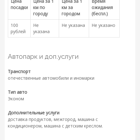
Цена
Цена за 1
Цена за 1
Время
посадки
км по
км за
ожидания
городу
городом
(беспл.)
100
Не
Не указана
Не указано
рублей
указана
Автопарк и доп.услуги
Транспорт
отечественные автомобили и иномарки
Тип авто
Эконом
Дополнительные услуги
доставка продуктов, межгород, машина с
кондиционером, машина с детским креслом.