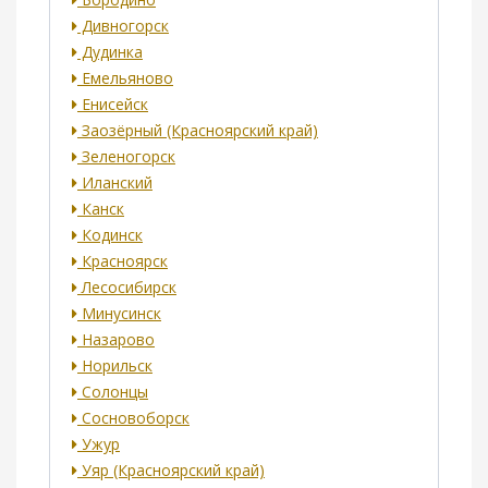
Дивногорск
Дудинка
Емельяново
Енисейск
Заозёрный (Красноярский край)
Зеленогорск
Иланский
Канск
Кодинск
Красноярск
Лесосибирск
Минусинск
Назарово
Норильск
Солонцы
Сосновоборск
Ужур
Уяр (Красноярский край)