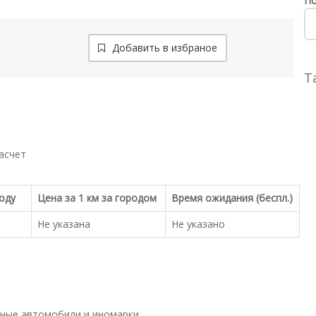
По
Добавить в избраное
Т
асчет
роду
Цена за 1 км за городом
Время ожидания (беспл.)
Не указана
Не указано
ные автомобили и иномарки