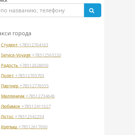
иск
акси города
Студент
+78512704163
Service-Voyage
+78512503220
Радость
+78512628050
Полет
+78512705705
Партнер
+78512776555
Миллениум
+78512734646
Любимое
+78512411027
Лотос
+78512542254
Крепыш
+78512617000