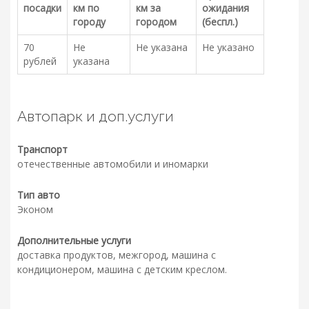
посадки
км по
км за
ожидания
городу
городом
(беспл.)
70
Не
Не указана
Не указано
рублей
указана
Автопарк и доп.услуги
Транспорт
отечественные автомобили и иномарки
Тип авто
Эконом
Дополнительные услуги
доставка продуктов, межгород, машина с
кондиционером, машина с детским креслом.