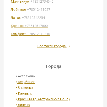
Миллениум
+78512734646
Любимое
+78512411027
Лотос
+78512542254
Крепыш
+78512617000
Комфорт
+78512310310
Все такси города
Города
Астрахань
Ахтубинск
Знаменск
Камызяк
Красный яр. (Астраханская обл)
Линёво