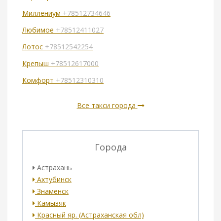
Миллениум
+78512734646
Любимое
+78512411027
Лотос
+78512542254
Крепыш
+78512617000
Комфорт
+78512310310
Все такси города
Города
Астрахань
Ахтубинск
Знаменск
Камызяк
Красный яр. (Астраханская обл)