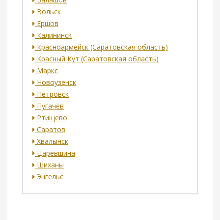
Вольск
Ершов
Калининск
Красноармейск (Саратовская область)
Красный Кут (Саратовская область)
Маркс
Новоузенск
Петровск
Пугачёв
Ртищево
Саратов
Хвалынск
Царевшина
Шиханы
Энгельс