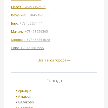
Пилот
+78453352505
Везунчик
+78453683636
Барс
+78453351111
Максим
+78453959595
Хорошее
+78453353020
Союз
+78453687555
Все такси города
Города
Аркадак
Аткарск
Балаково
Балашов