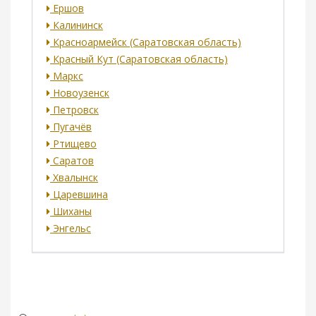
Ершов
Калининск
Красноармейск (Саратовская область)
Красный Кут (Саратовская область)
Маркс
Новоузенск
Петровск
Пугачёв
Ртищево
Саратов
Хвалынск
Царевшина
Шиханы
Энгельс