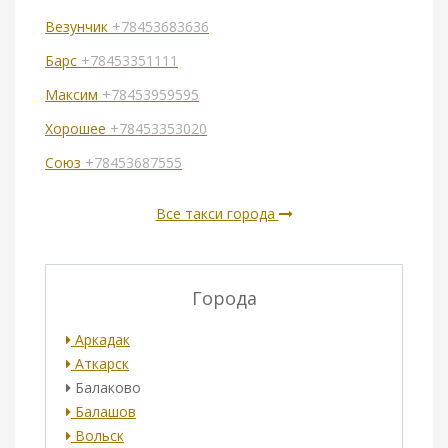
Везунчик
+78453683636
Барс
+78453351111
Максим
+78453959595
Хорошее
+78453353020
Союз
+78453687555
Все такси города
Города
Аркадак
Аткарск
Балаково
Балашов
Вольск