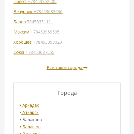
Пилот
+78453352505
Везунчик
+78453683636
Барс
+78453351111
Максим
+78453959595
Хорошее
+78453353020
Союз
+78453687555
Все такси города
Города
Аркадак
Аткарск
Балаково
Балашов
Вольск