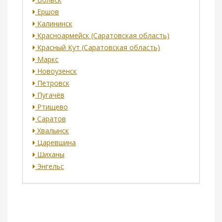
Ершов
Калининск
Красноармейск (Саратовская область)
Красный Кут (Саратовская область)
Маркс
Новоузенск
Петровск
Пугачёв
Ртищево
Саратов
Хвалынск
Царевшина
Шиханы
Энгельс