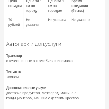
Цена
Цена за 1
Цена за 1
Время
посадки
км по
км за
ожидания
городу
городом
(беспл.)
70
Не
Не указана
Не указано
рублей
указана
Автопарк и доп.услуги
Транспорт
отечественные автомобили и иномарки
Тип авто
Эконом
Дополнительные услуги
доставка продуктов, межгород, машина с
кондиционером, машина с детским креслом.