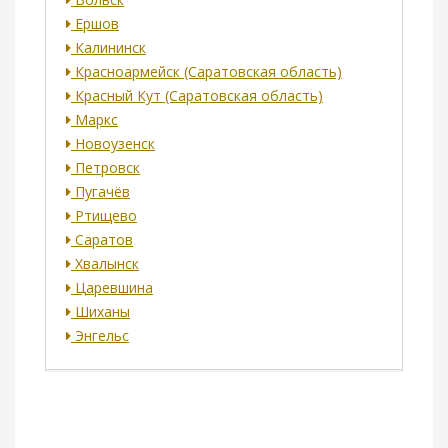
Ершов
Калининск
Красноармейск (Саратовская область)
Красный Кут (Саратовская область)
Маркс
Новоузенск
Петровск
Пугачёв
Ртищево
Саратов
Хвалынск
Царевшина
Шиханы
Энгельс