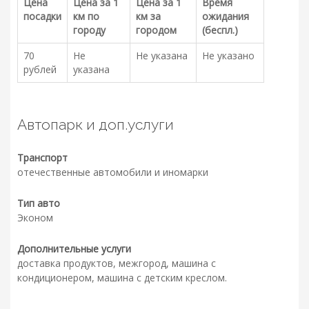
Цена
Цена за 1
Цена за 1
Время
посадки
км по
км за
ожидания
городу
городом
(беспл.)
70
Не
Не указана
Не указано
рублей
указана
Автопарк и доп.услуги
Транспорт
отечественные автомобили и иномарки
Тип авто
Эконом
Дополнительные услуги
доставка продуктов, межгород, машина с
кондиционером, машина с детским креслом.