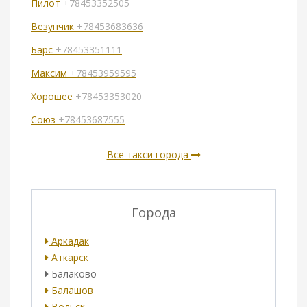
Пилот
+78453352505
Везунчик
+78453683636
Барс
+78453351111
Максим
+78453959595
Хорошее
+78453353020
Союз
+78453687555
Все такси города
Города
Аркадак
Аткарск
Балаково
Балашов
Вольск