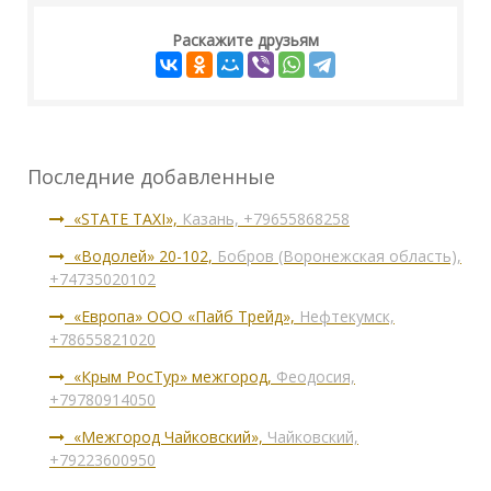
Раскажите друзьям
Последние добавленные
«STATE TAXI»,
Казань, +79655868258
«Водолей» 20-102,
Бобров (Воронежская область),
+74735020102
«Европа» ООО «Пайб Трейд»,
Нефтекумск,
+78655821020
«Крым РосТур» межгород,
Феодосия,
+79780914050
«Межгород Чайковский»,
Чайковский,
+79223600950