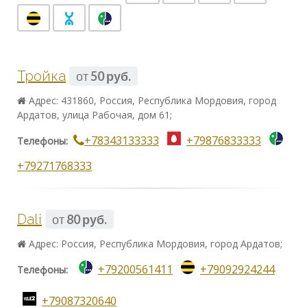
Тройка
от
50 руб.
Адрес: 431860, Россия, Республика Мордовия, город
Ардатов, улица Рабочая, дом 61;
+78343133333
+79876833333
Телефоны:
+79271768333
Dali
от
80 руб.
Адрес: Россия, Республика Мордовия, город Ардатов;
+79200561411
+79092924244
Телефоны:
+79087320640