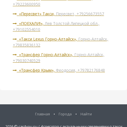
+79223600950
«Пересвет» Такси,
Пересвет, +79256673557
«ПОЕХАЛИ!»,
Лев Толстой Липецкой обл.,
+79102554010
«Такси Lexus Горно-Алтайск»,
Горно-Алтайск,
+79835836132
«Трансфер Горно-Алтайск»,
Горно-Алтайск,
+79030740529
«Трансфер Крым»,
Феодосия, +79782176848
Главная
•
Города
•
Найти
2026 ©
car4you.su /
Агрегатор с актуальными сведениями о такси