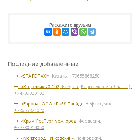
Раскажите друзьям
Последние добавленные
«STATE TAXI»,
Казань, +79655868258
«Водолей» 20-102,
Бобров (Воронежская область),
+74735020102
«Европа» ООО «Пайб Трейд»,
Нефтекумск,
+78655821020
«Крым РосТур» межгород,
Феодосия,
+79780914050
«Межгород Чайковский»,
Чайковский,