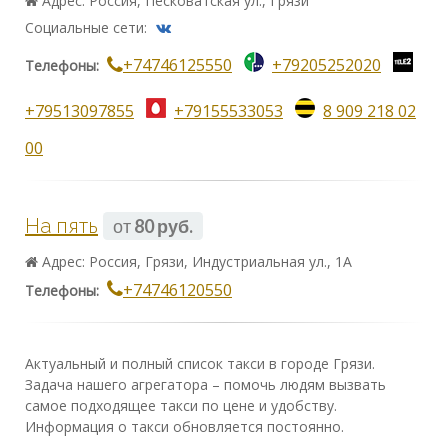
Адрес: Россия, Песковатская ул., Грязи
Социальные сети:
+74746125550
+79205252020
Телефоны:
+79513097855
+79155533053
8 909 218 02
00
На пять
от
80 руб.
Адрес: Россия, Грязи, Индустриальная ул., 1А
+74746120550
Телефоны:
Актуальный и полный список такси в городе Грязи.
Задача нашего агрегатора – помочь людям вызвать
самое подходящее такси по цене и удобству.
Информация о такси обновляется постоянно.