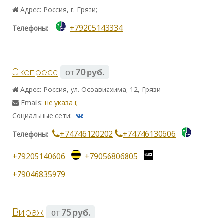
Адрес: Россия, г. Грязи;
+79205143334
Телефоны:
Экспресс
от
70 руб.
Адрес: Россия, ул. Осоавиахима, 12, Грязи
Emails:
не указан;
Социальные сети:
+74746120202
+74746130606
Телефоны:
+79205140606
+79056806805
+79046835979
Вираж
от
75 руб.