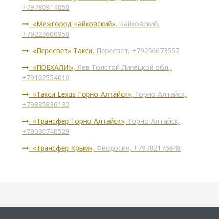
+79780914050
«Межгород Чайковский»,
Чайковский,
+79223600950
«Пересвет» Такси,
Пересвет, +79256673557
«ПОЕХАЛИ!»,
Лев Толстой Липецкой обл.,
+79102554010
«Такси Lexus Горно-Алтайск»,
Горно-Алтайск,
+79835836132
«Трансфер Горно-Алтайск»,
Горно-Алтайск,
+79030740529
«Трансфер Крым»,
Феодосия, +79782176848