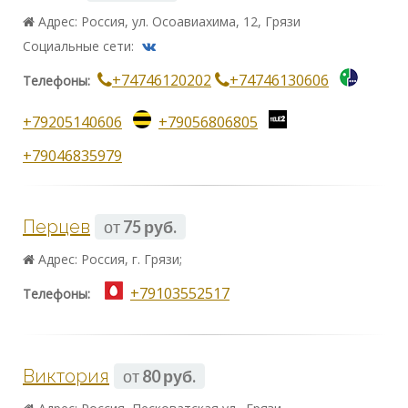
Адрес: Россия, ул. Осоавиахима, 12, Грязи
Социальные сети:
+74746120202
+74746130606
Телефоны:
+79205140606
+79056806805
+79046835979
Перцев
от
75 руб.
Адрес: Россия, г. Грязи;
+79103552517
Телефоны:
Виктория
от
80 руб.