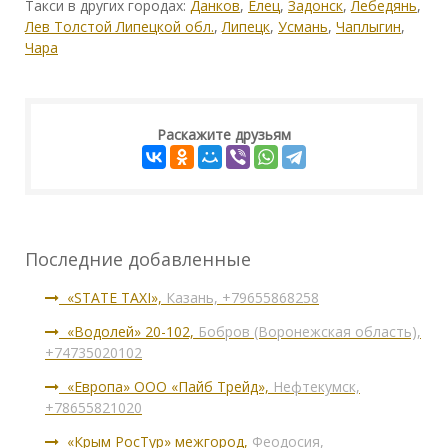
Такси в других городах:
Данков
,
Елец
,
Задонск
,
Лебедянь
,
Лев Толстой Липецкой обл.
,
Липецк
,
Усмань
,
Чаплыгин
,
Чара
Раскажите друзьям
Последние добавленные
«STATE TAXI»,
Казань, +79655868258
«Водолей» 20-102,
Бобров (Воронежская область),
+74735020102
«Европа» ООО «Пайб Трейд»,
Нефтекумск,
+78655821020
«Крым РосТур» межгород,
Феодосия,