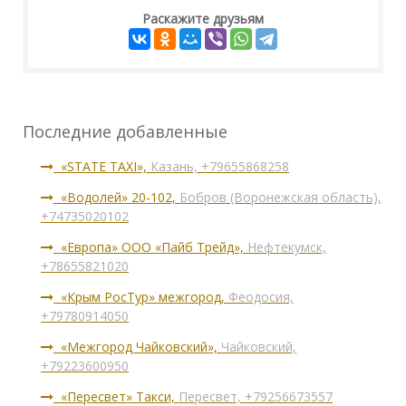
Раскажите друзьям
Последние добавленные
«STATE TAXI»,
Казань, +79655868258
«Водолей» 20-102,
Бобров (Воронежская область),
+74735020102
«Европа» ООО «Пайб Трейд»,
Нефтекумск,
+78655821020
«Крым РосТур» межгород,
Феодосия,
+79780914050
«Межгород Чайковский»,
Чайковский,
+79223600950
«Пересвет» Такси,
Пересвет, +79256673557