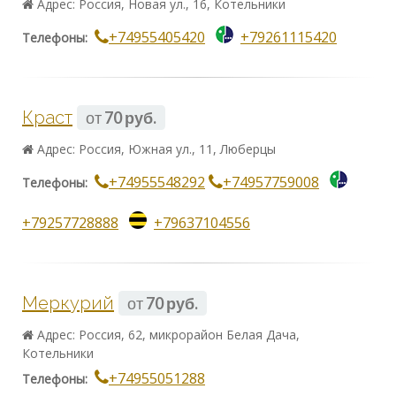
Адрес: Россия, Новая ул., 16, Котельники
+74955405420
+79261115420
Телефоны:
Краст
от
70 руб.
Адрес: Россия, Южная ул., 11, Люберцы
+74955548292
+74957759008
Телефоны:
+79257728888
+79637104556
Меркурий
от
70 руб.
Адрес: Россия, 62, микрорайон Белая Дача,
Котельники
+74955051288
Телефоны: