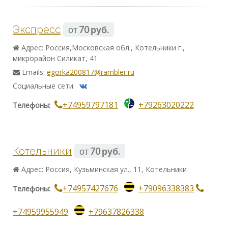
Экспресс
от
70 руб.
Адрес: Россия,Московская обл., Котельники г.,
микрорайон Силикат, 41
Emails:
egorka200817@rambler.ru
Социальные сети:
+74959797181
+79263020222
Телефоны:
Котельники
от
70 руб.
Адрес: Россия, Кузьминская ул., 11, Котельники
+74957427676
+79096338383
Телефоны:
+74959955949
+79637826338