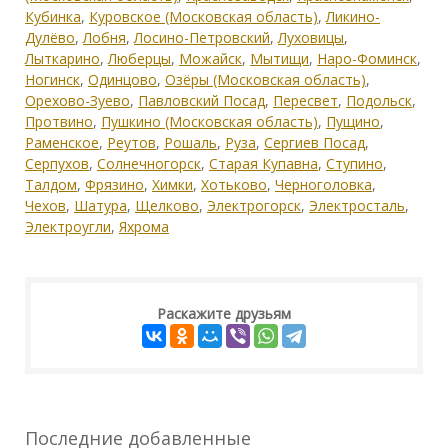
Кубинка
,
Куровское (Московская область)
,
Ликино-
Дулёво
,
Лобня
,
Лосино-Петровский
,
Луховицы
,
Лыткарино
,
Люберцы
,
Можайск
,
Мытищи
,
Наро-Фоминск
,
Ногинск
,
Одинцово
,
Озёры (Московская область)
,
Орехово-Зуево
,
Павловский Посад
,
Пересвет
,
Подольск
,
Протвино
,
Пушкино (Московская область)
,
Пущино
,
Раменское
,
Реутов
,
Рошаль
,
Руза
,
Сергиев Посад
,
Серпухов
,
Солнечногорск
,
Старая Купавна
,
Ступино
,
Талдом
,
Фрязино
,
Химки
,
Хотьково
,
Черноголовка
,
Чехов
,
Шатура
,
Щелково
,
Электрогорск
,
Электросталь
,
Электроугли
,
Яхрома
Раскажите друзьям
Последние добавленные