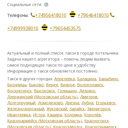
Социальные сети:
+74956418010
+79646418010
Телефоны:
+74999938010
+79654453575
Актуальный и полный список такси в городе Котельники.
Задача нашего агрегатора – помочь людям вызвать
самое подходящее такси по цене и удобству.
Информация о такси обновляется постоянно.
Такси в других городах:
Апрелевка
,
Балашиха
,
Барыбино
,
Бронницы
,
Быково
,
Верея
,
Видное
,
Волоколамск
,
Воскресенск
,
Высоковск
,
Голицыно
,
Дедовск
,
Дзержинский (Московская область)
,
Дмитров
,
Долгопрудный
,
Домодедово
,
Дрезна
,
Дубна
,
Егорьевск
,
Железнодорожный
,
Жуковский
,
Зарайск
,
Звенигород
,
Ивантеевка
,
Истра
,
Кашира
,
Коломна
,
Королёв
,
Красноармейск (Московская область)
,
Красногорск
(Московская область)
,
Краснозаводск
,
Краснознаменск
,