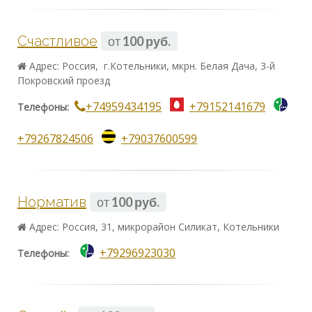
Счастливое
от
100 руб.
Адрес: Россия, г.Котельники, мкрн. Белая Дача, 3-й
Покровский проезд
+74959434195
+79152141679
Телефоны:
+79267824506
+79037600599
Норматив
от
100 руб.
Адрес: Россия, 31, микрорайон Силикат, Котельники
+79296923030
Телефоны: