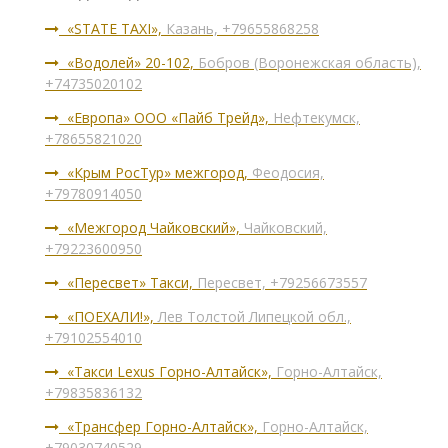
«STATE TAXI»,
Казань, +79655868258
«Водолей» 20-102,
Бобров (Воронежская область),
+74735020102
«Европа» ООО «Пайб Трейд»,
Нефтекумск,
+78655821020
«Крым РосТур» межгород,
Феодосия,
+79780914050
«Межгород Чайковский»,
Чайковский,
+79223600950
«Пересвет» Такси,
Пересвет, +79256673557
«ПОЕХАЛИ!»,
Лев Толстой Липецкой обл.,
+79102554010
«Такси Lexus Горно-Алтайск»,
Горно-Алтайск,
+79835836132
«Трансфер Горно-Алтайск»,
Горно-Алтайск,
+79030740529