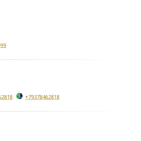
999
52818
+79378462818