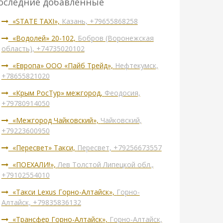
оследние добавленные
«STATE TAXI»,
Казань, +79655868258
«Водолей» 20-102,
Бобров (Воронежская
область), +74735020102
«Европа» ООО «Пайб Трейд»,
Нефтекумск,
+78655821020
«Крым РосТур» межгород,
Феодосия,
+79780914050
«Межгород Чайковский»,
Чайковский,
+79223600950
«Пересвет» Такси,
Пересвет, +79256673557
«ПОЕХАЛИ!»,
Лев Толстой Липецкой обл.,
+79102554010
«Такси Lexus Горно-Алтайск»,
Горно-
Алтайск, +79835836132
«Трансфер Горно-Алтайск»,
Горно-Алтайск,