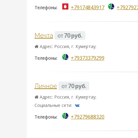
+79174843917
+792792
Телефоны:
Мечта
от
70 руб.
Адрес: Россия, г. Кумертау;
+79373379299
Телефоны:
Личное
от
70 руб.
Адрес: Россия, г. Кумертау;
Социальные сети:
+79279688320
Телефоны: