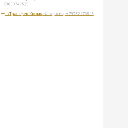
+79030740529
«Трансфер Крым»,
Феодосия, +79782176848