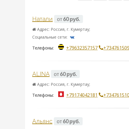
Натали
от
60 руб.
Адрес: Россия, г. Кумертау;
Социальные сети:
+79632357157
+73476150
Телефоны:
ALINA
от
60 руб.
Адрес: Россия, г. Кумертау;
+79174042181
+73476151
Телефоны:
Альянс
от
60 руб.