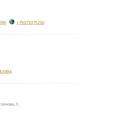
090
+79373375250
63494
слонова, 5;