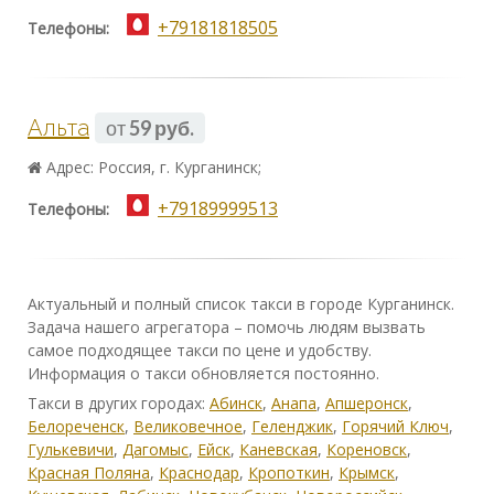
+79181818505
Телефоны:
Альта
от
59 руб.
Адрес: Россия, г. Курганинск;
+79189999513
Телефоны:
Актуальный и полный список такси в городе Курганинск.
Задача нашего агрегатора – помочь людям вызвать
самое подходящее такси по цене и удобству.
Информация о такси обновляется постоянно.
Такси в других городах:
Абинск
,
Анапа
,
Апшеронск
,
Белореченск
,
Великовечное
,
Геленджик
,
Горячий Ключ
,
Гулькевичи
,
Дагомыс
,
Ейск
,
Каневская
,
Кореновск
,
Красная Поляна
,
Краснодар
,
Кропоткин
,
Крымск
,