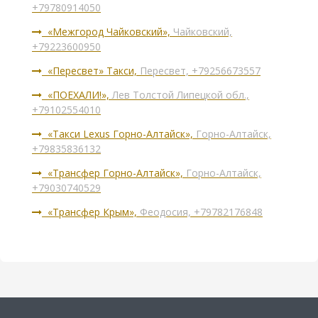
+79780914050
«Межгород Чайковский»,
Чайковский,
+79223600950
«Пересвет» Такси,
Пересвет, +79256673557
«ПОЕХАЛИ!»,
Лев Толстой Липецкой обл.,
+79102554010
«Такси Lexus Горно-Алтайск»,
Горно-Алтайск,
+79835836132
«Трансфер Горно-Алтайск»,
Горно-Алтайск,
+79030740529
«Трансфер Крым»,
Феодосия, +79782176848