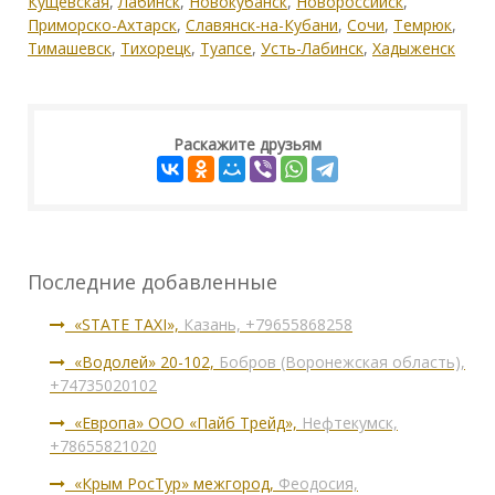
Кущевская
,
Лабинск
,
Новокубанск
,
Новороссийск
,
Приморско-Ахтарск
,
Славянск-на-Кубани
,
Сочи
,
Темрюк
,
Тимашевск
,
Тихорецк
,
Туапсе
,
Усть-Лабинск
,
Хадыженск
Раскажите друзьям
Последние добавленные
«STATE TAXI»,
Казань, +79655868258
«Водолей» 20-102,
Бобров (Воронежская область),
+74735020102
«Европа» ООО «Пайб Трейд»,
Нефтекумск,
+78655821020
«Крым РосТур» межгород,
Феодосия,