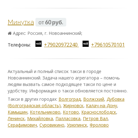
Минутка
от
60 руб.
Адрес: Россия, г. Новоаннинский;
+79020972240
+79610570101
Телефоны:
Актуальный и полный список такси в городе
Новоаннинский. Задача нашего агрегатора – помочь
людям вызвать самое подходящее такси по цене и
удобству. Информация о такси обновляется постоянно.
Такси в других городах:
Волгоград
,
Волжский
,
Дубовка
(Волгоградская область)
,
Жирновск
,
Калач-на-Дону
,
Камышин
,
Котельниково
,
Котово
,
Краснослободск
,
Ленинск
,
Михайловка
,
Палласовка
,
Петров Вал
,
Серафимович
,
Суровикино
,
Урюпинск
,
Фролово