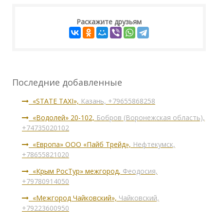
Раскажите друзьям
Последние добавленные
«STATE TAXI»,
Казань, +79655868258
«Водолей» 20-102,
Бобров (Воронежская область),
+74735020102
«Европа» ООО «Пайб Трейд»,
Нефтекумск,
+78655821020
«Крым РосТур» межгород,
Феодосия,
+79780914050
«Межгород Чайковский»,
Чайковский,
+79223600950