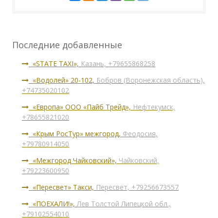
Последние добавленные
«STATE TAXI»,
Казань, +79655868258
«Водолей» 20-102,
Бобров (Воронежская область),
+74735020102
«Европа» ООО «Пайб Трейд»,
Нефтекумск,
+78655821020
«Крым РосТур» межгород,
Феодосия,
+79780914050
«Межгород Чайковский»,
Чайковский,
+79223600950
«Пересвет» Такси,
Пересвет, +79256673557
«ПОЕХАЛИ!»,
Лев Толстой Липецкой обл.,
+79102554010