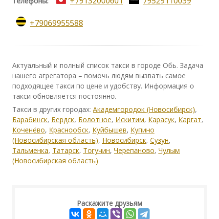
+79132000601
79529110039
Телефоны:
+79069955588
Актуальный и полный список такси в городе Обь. Задача
нашего агрегатора – помочь людям вызвать самое
подходящее такси по цене и удобству. Информация о
такси обновляется постоянно.
Такси в других городах:
Академгородок (Новосибирск)
,
Барабинск
,
Бердск
,
Болотное
,
Искитим
,
Карасук
,
Каргат
,
Коченёво
,
Краснообск
,
Куйбышев
,
Купино
(Новосибирская область)
,
Новосибирск
,
Сузун
,
Тальменка
,
Татарск
,
Тогучин
,
Черепаново
,
Чулым
(Новосибирская область)
Раскажите друзьям