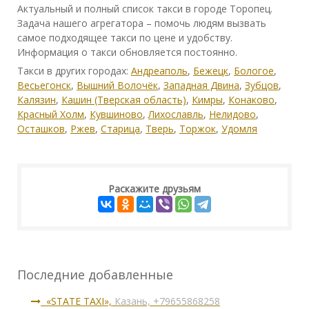
Актуальный и полный список такси в городе Торопец.
Задача нашего агрегатора – помочь людям вызвать
самое подходящее такси по цене и удобству.
Информация о такси обновляется постоянно.
Такси в других городах:
Андреаполь
,
Бежецк
,
Бологое
,
Весьегонск
,
Вышний Волочёк
,
Западная Двина
,
Зубцов
,
Калязин
,
Кашин (Тверская область)
,
Кимры
,
Конаково
,
Красный Холм
,
Кувшиново
,
Лихославль
,
Нелидово
,
Осташков
,
Ржев
,
Старица
,
Тверь
,
Торжок
,
Удомля
Раскажите друзьям
Последние добавленные
«STATE TAXI»,
Казань, +79655868258