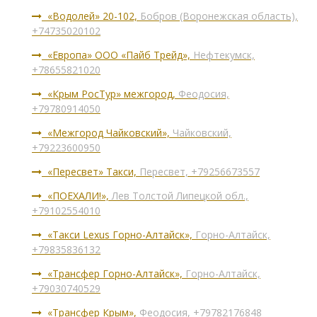
«Водолей» 20-102,
Бобров (Воронежская область),
+74735020102
«Европа» ООО «Пайб Трейд»,
Нефтекумск,
+78655821020
«Крым РосТур» межгород,
Феодосия,
+79780914050
«Межгород Чайковский»,
Чайковский,
+79223600950
«Пересвет» Такси,
Пересвет, +79256673557
«ПОЕХАЛИ!»,
Лев Толстой Липецкой обл.,
+79102554010
«Такси Lexus Горно-Алтайск»,
Горно-Алтайск,
+79835836132
«Трансфер Горно-Алтайск»,
Горно-Алтайск,
+79030740529
«Трансфер Крым»,
Феодосия, +79782176848