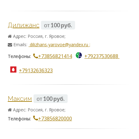
Дилижанс
от
100 руб.
Адрес: Россия, г. Яровое;
Emails:
dilizhans-yarovoe@yandex.ru ;
+73856821414
+79237530688
Телефоны:
+79132636323
Максим
от
100 руб.
Адрес: Россия, г. Яровое;
+73856820000
Телефоны: