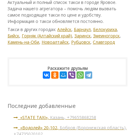
Актуальный и полный список такси в городе Яровое.
Задача нашего агрегатора – помочь людям вызвать
самое подходящее такси по цене и удобству.
Информация о такси обновляется постоянно.
Такси в других городах:
Алейск
,
Барнаул
,
Белокуриха
,
Бийск
,
Горняк (Алтайский край)
,
Заринск
,
Змеиногорск
,
Камень-на-Оби
,
Новоалтайск
,
Рубцовск
,
Славгород
Раскажите друзьям
Последние добавленные
«STATE TAXI»,
Казань, +79655868258
«Водолей» 20-102,
Бобров (Воронежская область),
+74735020102