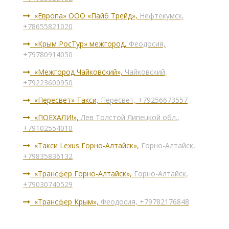
«Европа» ООО «Пайб Трейд»,
Нефтекумск,
+78655821020
«Крым РосТур» межгород,
Феодосия,
+79780914050
«Межгород Чайковский»,
Чайковский,
+79223600950
«Пересвет» Такси,
Пересвет, +79256673557
«ПОЕХАЛИ!»,
Лев Толстой Липецкой обл.,
+79102554010
«Такси Lexus Горно-Алтайск»,
Горно-Алтайск,
+79835836132
«Трансфер Горно-Алтайск»,
Горно-Алтайск,
+79030740529
«Трансфер Крым»,
Феодосия, +79782176848