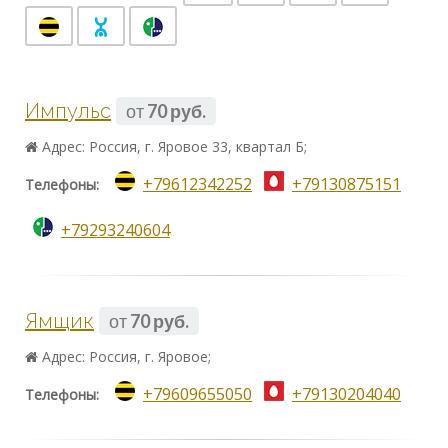
Импульс
от
70 руб.
Адрес: Россия, г. Яровое 33, квартал Б;
+79612342252
+79130875151
Телефоны:
+79293240604
Ямщик
от
70 руб.
Адрес: Россия, г. Яровое;
+79609655050
+79130204040
Телефоны: