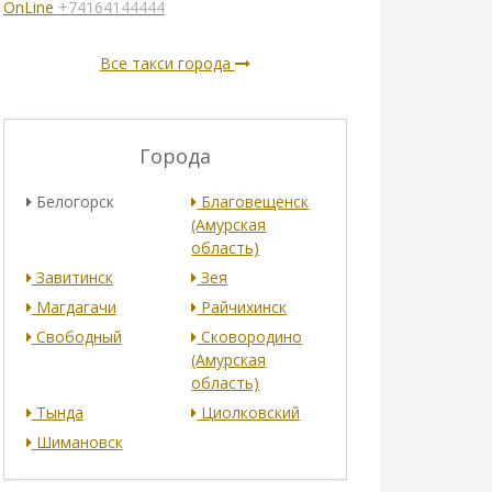
OnLine
+74164144444
Все такси города
Города
Белогорск
Благовещенск
(Амурская
область)
Завитинск
Зея
Магдагачи
Райчихинск
Свободный
Сковородино
(Амурская
область)
Тында
Циолковский
Шимановск