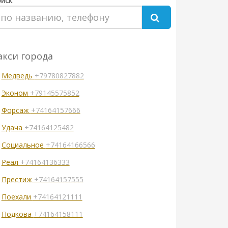
иск
акси города
Медведь
+79780827882
Эконом
+79145575852
Форсаж
+74164157666
Удача
+74164125482
Социальное
+74164166566
Реал
+74164136333
Престиж
+74164157555
Поехали
+74164121111
Подкова
+74164158111