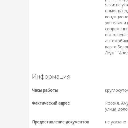
чеки: не у
помощь вод
кондиционе
жителям и 
современны
выполнена 
автомобили
карте Бело
Леди" "Апе
Информация
Часы работы
круглосуто
Фактический адрес
Россия, Ам
улица Волоч
Предоставление документов
не указано