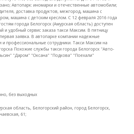
казано; Автопарк: иномарки и отечественные автомобили;
ителя, доставка продуктов, межгород, машина с
ром, машина с детским креслом. С 12 февраля 2016 года
гостям города Белогорск (Амурская область) доступен
й и удобный сервис заказа такси Максим. В пятницу
первая заявка. В автопарке компании надежные
 и профессиональные сотрудники. Такси Максим на
горска Похожие службы такси города Белогорск "Авто-
льсин" "Даром" "Оксана" "Подкова" "Поехали"
чно, без выходных
урская область, Белогорский район, город Белогорск,
аевская, 61;