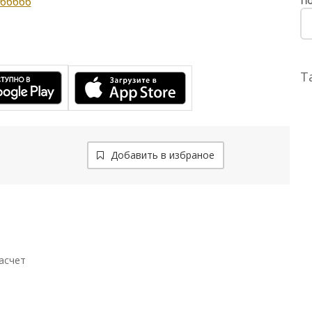
По
66666
Т
Добавить в избраное
асчет