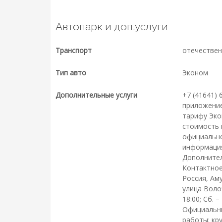
Автопарк и доп.услуги
Транспорт
отечествен
Тип авто
Эконом
Дополнительные услуги
+7 (41641) 
приложение
тарифу Эко
стоимость 
официально
информация 
Дополнител
Контактное
Россия, Ам
улица Волоч
18:00; Сб. –
Официальны
работы: кр