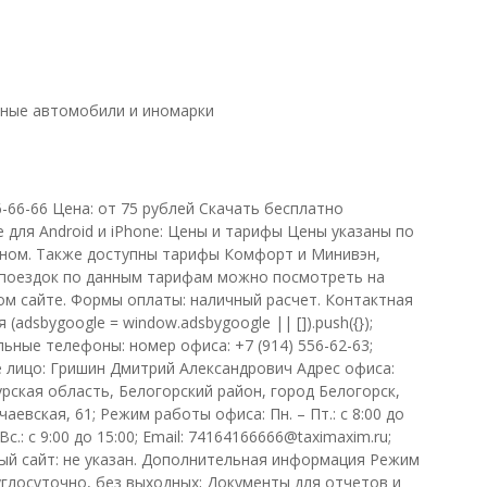
ные автомобили и иномарки
6-66-66 Цена: от 75 рублей Скачать бесплатно
 для Android и iPhone: Цены и тарифы Цены указаны по
ном. Также доступны тарифы Комфорт и Минивэн,
поездок по данным тарифам можно посмотреть на
м сайте. Формы оплаты: наличный расчет. Контактная
(adsbygoogle = window.adsbygoogle || []).push({});
ьные телефоны: номер офиса: +7 (914) 556-62-63;
 лицо: Гришин Дмитрий Александрович Адрес офиса:
урская область, Белогорский район, город Белогорск,
аевская, 61; Режим работы офиса: Пн. – Пт.: с 8:00 до
 Вс.: с 9:00 до 15:00; Email: 74164166666@taximaxim.ru;
й сайт: не указан. Дополнительная информация Режим
углосуточно, без выходных; Документы для отчетов и