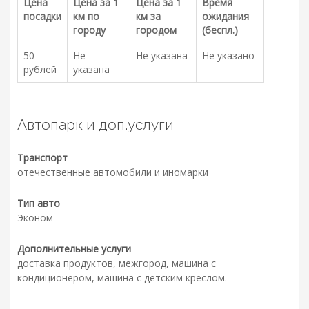
Цена
Цена за 1
Цена за 1
Время
посадки
км по
км за
ожидания
городу
городом
(беспл.)
50
Не
Не указана
Не указано
рублей
указана
Автопарк и доп.услуги
Транспорт
отечественные автомобили и иномарки
Тип авто
Эконом
Дополнительные услуги
доставка продуктов, межгород, машина с
кондиционером, машина с детским креслом.