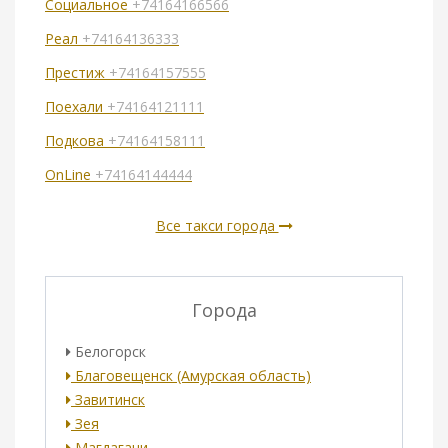
Социальное
+74164166566
Реал
+74164136333
Престиж
+74164157555
Поехали
+74164121111
Подкова
+74164158111
OnLine
+74164144444
Все такси города
Города
Белогорск
Благовещенск (Амурская область)
Завитинск
Зея
Магдагачи