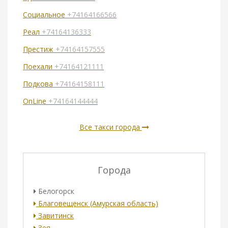
Социальное
+74164166566
Реал
+74164136333
Престиж
+74164157555
Поехали
+74164121111
Подкова
+74164158111
OnLine
+74164144444
Все такси города
Города
Белогорск
Благовещенск (Амурская область)
Завитинск
Зея