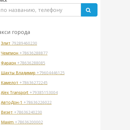
иск
акси города
Элит
79289460230
Чемпион
+78636288877
Фараон
+78636288085
Шахты Владимир
+79604446125
Камелот
+78636272245
Alex Transport
+79385153004
АвтоДон-1
+78636226022
Везет
+78636240230
Maxim
+78636200002