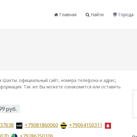
Главная
Найти
Города
 Шахты: официальный сайт, номера телефона и адрес,
информация. Так же Вы можете ознакомится или оставить
99 руб.
37638
+79081860060
+79064150311
0070
+79286250106