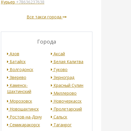
Курьер
+78636237638
Все такси города
Города
Азов
Аксай
Батайск
Белая Калитва
Волгодонск
Гуково
Зверево
Зерноград
Каменск-
Красный Сулин
Шахтинский
Миллерово
Морозовск
Новочеркасск
Новошахтинск
Пролетарский
Ростов-на-Дону
Сальск
Семикаракорск
Таганрог