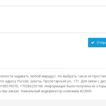
Отпр
ожности задавать любой маршрут. Но выбрать такси не простая 
о адресу Россия, Шахты, Пролетарская ул., 171. Для связи с д
9188570070, +79286250106. Информация была получена из откры
а при заказе. Уникальный индефикатор компании #23845.