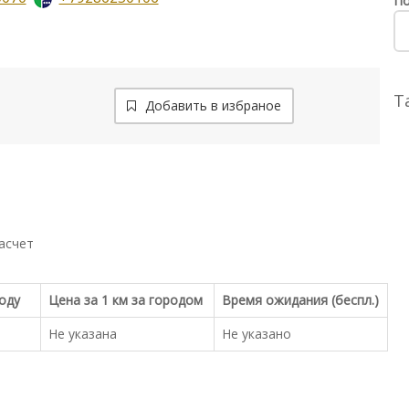
По
Т
Добавить в избраное
асчет
роду
Цена за 1 км за городом
Время ожидания (беспл.)
Не указана
Не указано