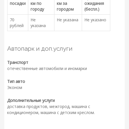
посадки
км по
км за
ожидания
городу
городом
(беспл.)
70
Не
Не указана
Не указано
рублей
указана
Автопарк и доп.услуги
Транспорт
отечественные автомобили и иномарки
Тип авто
Эконом
Дополнительные услуги
доставка продуктов, межгород, машина с
кондиционером, машина с детским креслом.