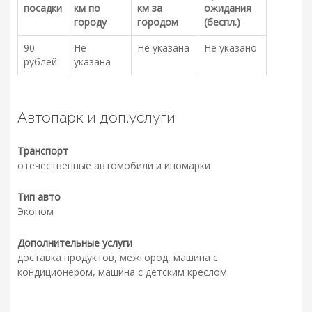
посадки
км по
км за
ожидания
городу
городом
(беспл.)
90
Не
Не указана
Не указано
рублей
указана
Автопарк и доп.услуги
Транспорт
отечественные автомобили и иномарки
Тип авто
Эконом
Дополнительные услуги
доставка продуктов, межгород, машина с
кондиционером, машина с детским креслом.