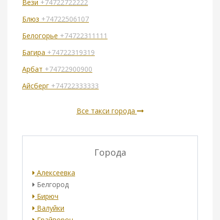
Вези
+74722722222
Блюз
+74722506107
Белогорье
+74722311111
Багира
+74722319319
Арбат
+74722900900
Айсберг
+74722333333
Все такси города
Города
Алексеевка
Белгород
Бирюч
Валуйки
Грайворон