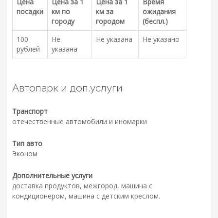
Цена
Цена за 1
Цена за 1
Время
посадки
км по
км за
ожидания
городу
городом
(беспл.)
100
Не
Не указана
Не указано
рублей
указана
Автопарк и доп.услуги
Транспорт
отечественные автомобили и иномарки
Тип авто
Эконом
Дополнительные услуги
доставка продуктов, межгород, машина с
кондиционером, машина с детским креслом.