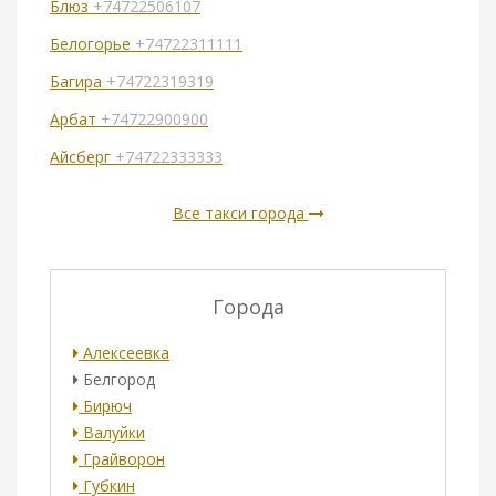
Блюз
+74722506107
Белогорье
+74722311111
Багира
+74722319319
Арбат
+74722900900
Айсберг
+74722333333
Все такси города
Города
Алексеевка
Белгород
Бирюч
Валуйки
Грайворон
Губкин