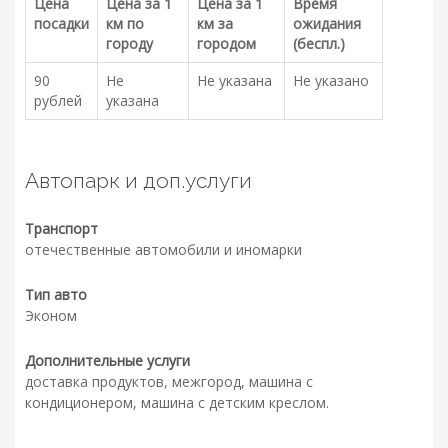
Цена
Цена за 1
Цена за 1
Время
посадки
км по
км за
ожидания
городу
городом
(беспл.)
90
Не
Не указана
Не указано
рублей
указана
Автопарк и доп.услуги
Транспорт
отечественные автомобили и иномарки
Тип авто
Эконом
Дополнительные услуги
доставка продуктов, межгород, машина с
кондиционером, машина с детским креслом.