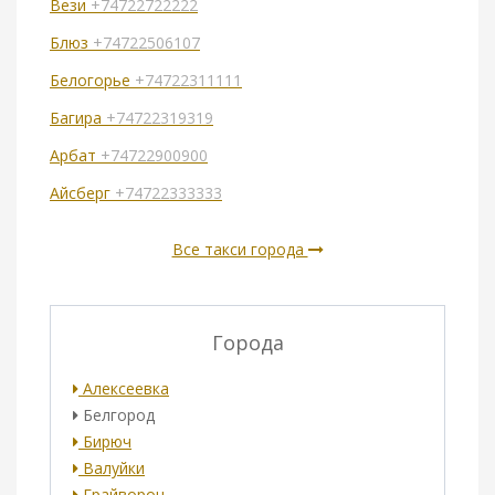
Вези
+74722722222
Блюз
+74722506107
Белогорье
+74722311111
Багира
+74722319319
Арбат
+74722900900
Айсберг
+74722333333
Все такси города
Города
Алексеевка
Белгород
Бирюч
Валуйки
Грайворон