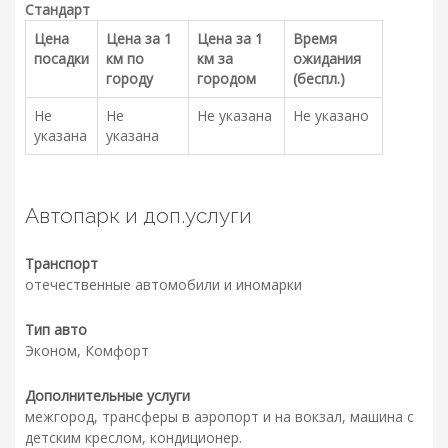
Стандарт
Цена
Цена за 1
Цена за 1
Время
посадки
км по
км за
ожидания
городу
городом
(беспл.)
Не
Не
Не указана
Не указано
указана
указана
Автопарк и доп.услуги
Транспорт
отечественные автомобили и иномарки
Тип авто
Эконом, Комфорт
Дополнительные услуги
межгород, трансферы в аэропорт и на вокзал, машина с
детским креслом, кондиционер.