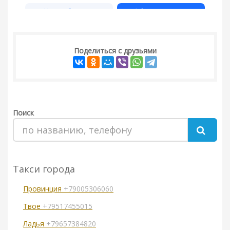
Поделиться с друзьями
Поиск
Такси города
Провинция
+79005306060
Твое
+79517455015
Ладья
+79657384820