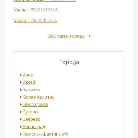
Удача
+78635463103
55555
+78635455555
Все такси города
Города
Азов
Аксай
Батайск
Белая Калитва
Волгодонск
Гуково
Зверево
Зерноград
Каменск-Шахтинский