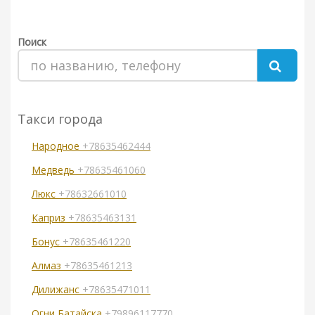
Поиск
Такси города
Народное
+78635462444
Медведь
+78635461060
Люкс
+78632661010
Каприз
+78635463131
Бонус
+78635461220
Алмаз
+78635461213
Дилижанс
+78635471011
Огни Батайска
+79896117770