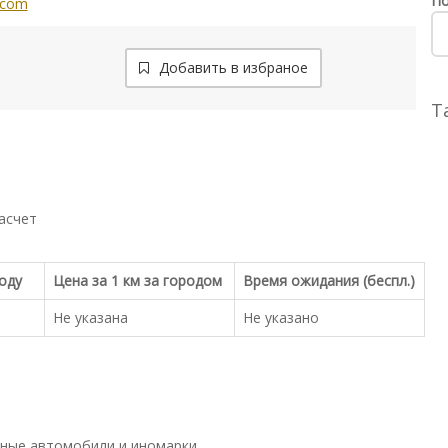
По
.com
Добавить в избраное
Т
асчет
роду
Цена за 1 км за городом
Время ожидания (беспл.)
Не указана
Не указано
ные автомобили и иномарки