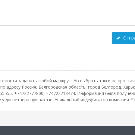
Отпр
ожности задавать любой маршрут. Но выбрать такси не простая 
 адресу Россия, Белгородская область, город Белгород, Харьков
55555, +74722777800, +74722218474. Информация была получена
 у диспетчера при заказе. Уникальный индефикатор компании #1