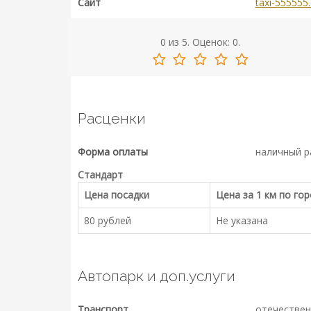
Сайт
taxi-555555
0
из
5.
Оценок:
0
.
Расценки
Форма оплаты
наличный р
Стандарт
Цена посадки
Цена за 1 км по го
80 рублей
Не указана
Автопарк и доп.услуги
Транспорт
отечествен