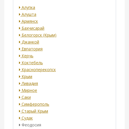
Алупка
Алушта
Армянск
Бахчисарай
Белогорск (Крым)
Джанкой
Евпатория
Керчь
Коктебель
Красноперекопск
Крым
Ливадия
Мирное
Саки
Симферополь
Старый Крым
Судак
Феодосия