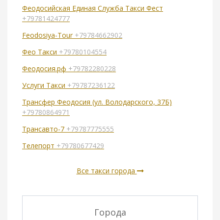
Феодосийская Единая Служба Такси Фест
+79781424777
Feodosiya-Tour
+79784662902
Фео Такси
+79780104554
Феодосия.рф
+79782280228
Услуги Такси
+79787236122
Трансфер Феодосия (ул. Володарского, 37Б)
+79780864971
Трансавто-7
+79787775555
Телепорт
+79780677429
Все такси города
Города