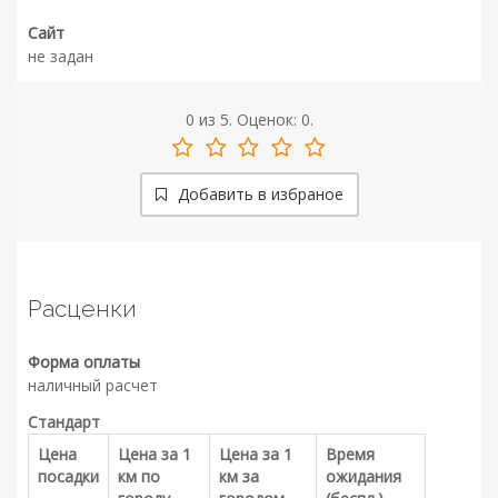
Сайт
не задан
0
из
5.
Оценок:
0
.
Добавить в избраное
Расценки
Форма оплаты
наличный расчет
Стандарт
Цена
Цена за 1
Цена за 1
Время
посадки
км по
км за
ожидания