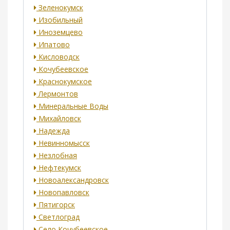
Зеленокумск
Изобильный
Иноземцево
Ипатово
Кисловодск
Кочубеевское
Краснокумское
Лермонтов
Минеральные Воды
Михайловск
Надежда
Невинномысск
Незлобная
Нефтекумск
Новоалександровск
Новопавловск
Пятигорск
Светлоград
Село Кочубеевское