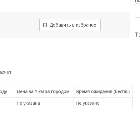
По
Добавить в избраное
Т
асчет
роду
Цена за 1 км за городом
Время ожидания (беспл.)
Не указана
Не указано