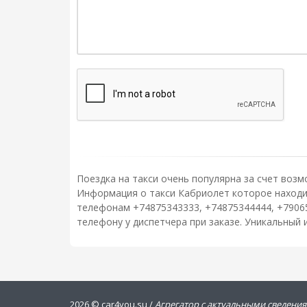
Поездка на такси очень популярна за счет возм
Информация о такси Кабриолет которое находитс
телефонам +74875343333, +74875344444, +7906
телефону у диспетчера при заказе. Уникальный
2026 ©
car4you.su /
Агрегатор с актуальными сведения