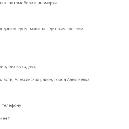
ные автомобили и иномарки
ондиционером, машина с детским креслом.
чно, без выходных
ласть, Алексинский район, город Алексеевка.
о телефону
и нет