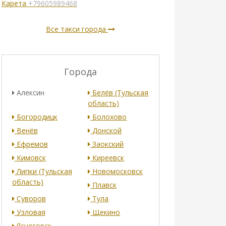
Карета
+79605989468
Все такси города
Города
Алексин
Белёв (Тульская
область)
Богородицк
Болохово
Венёв
Донской
Ефремов
Заокский
Кимовск
Киреевск
Липки (Тульская
Новомосковск
область)
Плавск
Суворов
Тула
Узловая
Щекино
Ясногорск