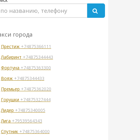
иск
акси города
Престиж
+74875366111
Лабиринт
+74875344443
Фортуна
+74875363300
Вояж
+74875344433
Премьер
+74875362020
Горушки
+74875327444
Лидер
+74875340005
Лига
+79539564343
Спутник
+74875364000