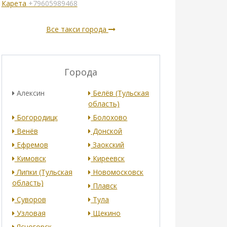
Карета
+79605989468
Все такси города
Города
Алексин
Белёв (Тульская
область)
Богородицк
Болохово
Венёв
Донской
Ефремов
Заокский
Кимовск
Киреевск
Липки (Тульская
Новомосковск
область)
Плавск
Суворов
Тула
Узловая
Щекино
Ясногорск