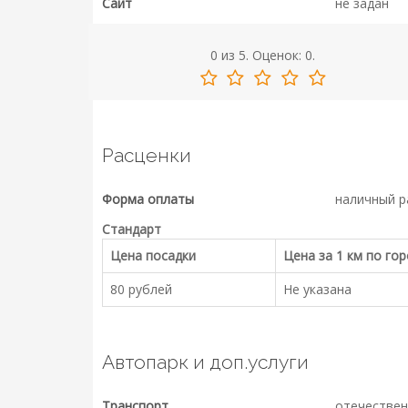
Сайт
не задан
0
из
5.
Оценок:
0
.
Расценки
Форма оплаты
наличный р
Стандарт
Цена посадки
Цена за 1 км по го
80 рублей
Не указана
Автопарк и доп.услуги
Транспорт
отечествен