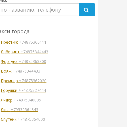
иск
акси города
Престиж
+74875366111
Лабиринт
+74875344443
Фортуна
+74875363300
Вояж
+74875344433
Премьер
+74875362020
Горушки
+74875327444
Лидер
+74875340005
Лига
+79539564343
Спутник
+74875364000