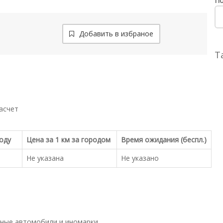
По
Добавить в избраное
Т
асчет
роду
Цена за 1 км за городом
Время ожидания (беспл.)
Не указана
Не указано
ные автомобили и иномарки