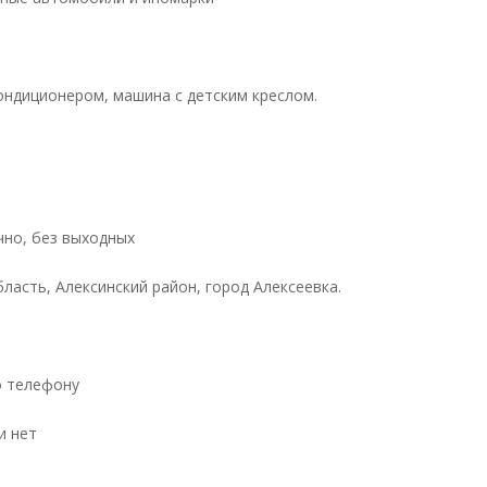
ондиционером, машина с детским креслом.
чно, без выходных
ласть, Алексинский район, город Алексеевка.
о телефону
и нет