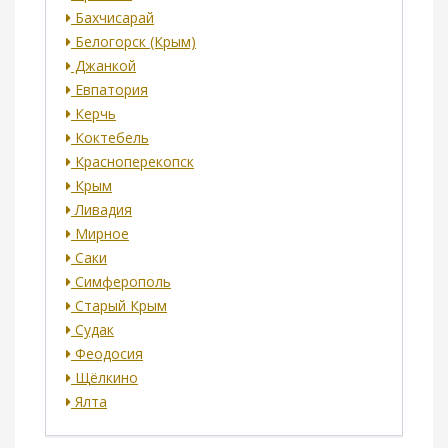
Бахчисарай
Белогорск (Крым)
Джанкой
Евпатория
Керчь
Коктебель
Красноперекопск
Крым
Ливадия
Мирное
Саки
Симферополь
Старый Крым
Судак
Феодосия
Щёлкино
Ялта