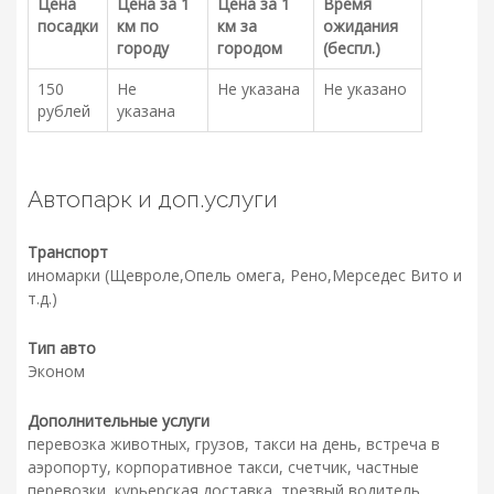
Цена
Цена за 1
Цена за 1
Время
посадки
км по
км за
ожидания
городу
городом
(беспл.)
150
Не
Не указана
Не указано
рублей
указана
Автопарк и доп.услуги
Транспорт
иномарки (Щевроле,Опель омега, Рено,Мерседес Вито и
т.д.)
Тип авто
Эконом
Дополнительные услуги
перевозка животных, грузов, такси на день, встреча в
аэропорту, корпоративное такси, счетчик, частные
перевозки, курьерская доставка, трезвый водитель,