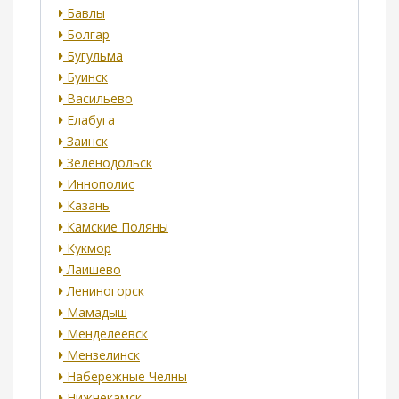
Бавлы
Болгар
Бугульма
Буинск
Васильево
Елабуга
Заинск
Зеленодольск
Иннополис
Казань
Камские Поляны
Кукмор
Лаишево
Лениногорск
Мамадыш
Менделеевск
Мензелинск
Набережные Челны
Нижнекамск