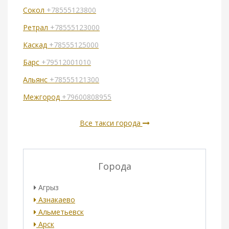
Сокол
+78555123800
Ретрал
+78555123000
Каскад
+78555125000
Барс
+79512001010
Альянс
+78555121300
Межгород
+79600808955
Все такси города
Города
Агрыз
Азнакаево
Альметьевск
Арск