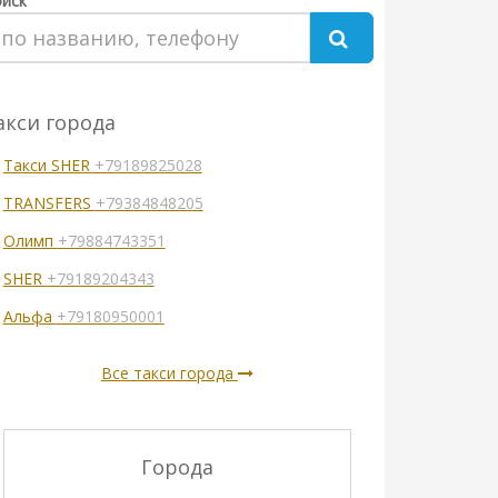
иск
акси города
Такси SHER
+79189825028
TRANSFERS
+79384848205
Олимп
+79884743351
SHER
+79189204343
Альфа
+79180950001
Все такси города
Города