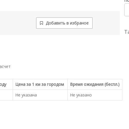
По
Добавить в избраное
Т
асчет
роду
Цена за 1 км за городом
Время ожидания (беспл.)
Не указана
Не указано