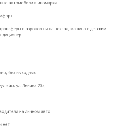
ные автомобили и иномарки
омфорт
трансферы в аэропорт и на вокзал, машина с детским
ондиционер.
чно, без выходных
Адыгейск ул. Ленина 23а;
водители на личном авто
и нет