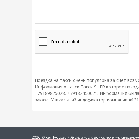
Поездка на такси очень популярна за счет возм
Информация о такси Такси SHER которое находит
+79189825028, +79182450021. Информация была 
заказе. Уникальный индефикатор компании #131
2026 ©
car4you.su /
Агрегатор с актуальными сведения