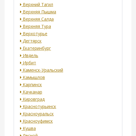
Верхний Тагил
Верхняя Пышма
Верхняя Салда
Верхняя Тура
Верхотурье
Дегтярск
Екатеринбург
Ивдель
Ирбит
Каменск-Уральский
Камышлов
Карпинск
Качканар
Кировград
Краснотурьинск
Красноуральск
Красноуфимск
Кушва
Лесной