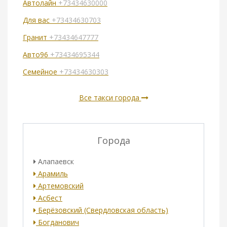
Автолайн
+73434630000
Для вас
+73434630703
Гранит
+73434647777
Авто96
+73434695344
Семейное
+73434630303
Все такси города
Города
Алапаевск
Арамиль
Артемовский
Асбест
Берёзовский (Свердловская область)
Богданович