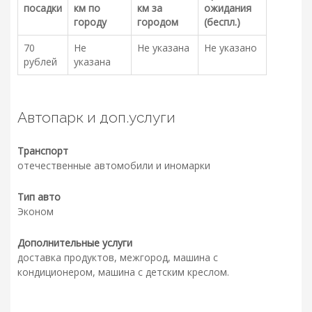
посадки
км по
км за
ожидания
городу
городом
(беспл.)
70
Не
Не указана
Не указано
рублей
указана
Автопарк и доп.услуги
Транспорт
отечественные автомобили и иномарки
Тип авто
Эконом
Дополнительные услуги
доставка продуктов, межгород, машина с
кондиционером, машина с детским креслом.