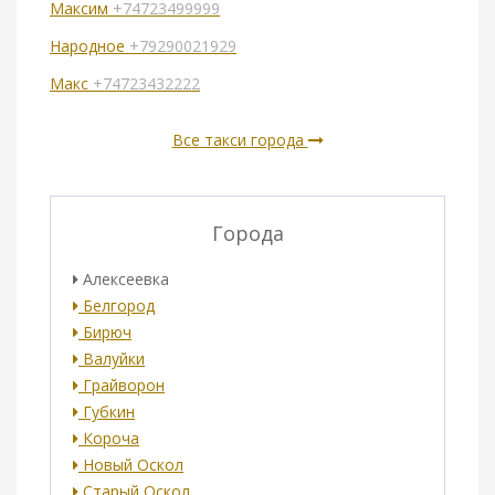
Максим
+74723499999
Народное
+79290021929
Макс
+74723432222
Все такси города
Города
Алексеевка
Белгород
Бирюч
Валуйки
Грайворон
Губкин
Короча
Новый Оскол
Старый Оскол