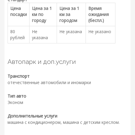
Цена
Цена за 1
Цена за 1
Время
посадки
км по
км за
ожидания
городу
городом
(беспл.)
80
Не
Не указана
Не указано
рублей
указана
Автопарк и доп.услуги
Транспорт
отечественные автомобили и иномарки
Тип авто
Эконом
Дополнительные услуги
машина с кондиционером, машина с детским креслом.