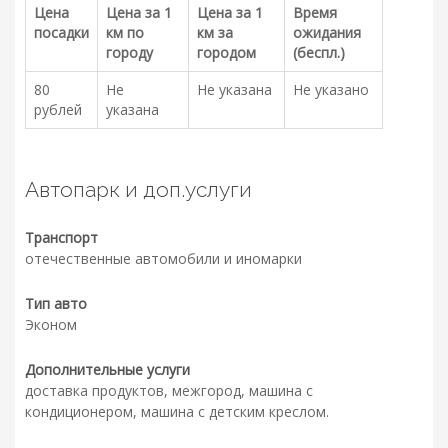
Цена
Цена за 1
Цена за 1
Время
посадки
км по
км за
ожидания
городу
городом
(беспл.)
80
Не
Не указана
Не указано
рублей
указана
Автопарк и доп.услуги
Транспорт
отечественные автомобили и иномарки
Тип авто
Эконом
Дополнительные услуги
доставка продуктов, межгород, машина с
кондиционером, машина с детским креслом.